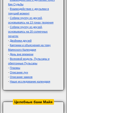
Кин Судьбы
-
Взаимодействие с друзьями в
текущий момент
-
Собери группу из друзей,
основываясь на 13 тонах творения
-
Собери группу из друзей,
основываясь на 20 солнечных
печатях
-
Двойники друзей
-
Картинки и объяснения на тему
Маянского Календаря
-
День вне времени
-
Волновой модуль, Пульсары и
обертонные Пульсары
-
Плазмы
-
Описание лун
-
Описание замков
-
Наше исследование календаря
Целебные бани Майя