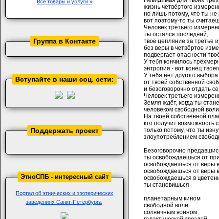
Невидимая для твоих трё
Все товары и услуги »
жизнь четвёртого измерени
но лишь потому, что ты не
вот поэтому-то ты считаеш
Человек третьего измерен
ты остался последний,
Группа в Контакте
твоё цепляние за третье 
без веры в четвёртое изм
подвергает опасности тво
У тебя кончилось трёхмер
энтропия - вот конец твое
У тебя нет другого выбора,
Вступайте в наши соц. сети:
от твоей собственной своб
и безоговорочно отдать с
Человек третьего измерен
Земля ждёт, когда ты стан
человеком свободной воли
На твоей собственной пла
кто получит возможность 
Поддержать проект
только потому, что ты изн
злоупотреблением свобод
Безоговорочно предавшис
ты освобождаешься от при
освобождаешься от веры 
освобождаешься от веры в
ЭтноСПБ - интересный сайт
освобождаешься в цветени
ты становишься
Портал об этнических и эзотерических
планетарным кином
заведениях Санкт-Петербурга
свободной воли
солнечным воином