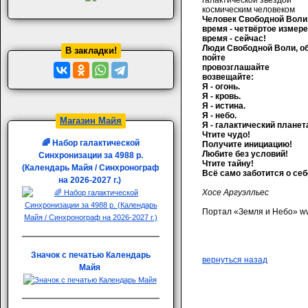
галактической звездой
космическим человеком
Человек Свободной Воли
время - четвёртое измер
время - сейчас!
Люди Свободной Воли, о
В закладки!
пойте
провозглашайте
возвещайте:
Я - огонь.
Я - кровь.
Я - истина.
Я - небо.
Магазин Майя
Я - галактический планет
Чтите чудо!
🌈 Набор галактической
Получите инициацию!
Любите без условий!
Синхронизации за 4988 р.
Чтите тайну!
(Календарь Майя / Синхронограф
Всё само заботится о себ
на 2026-2027 г.)
Хосе Аргуэлльес
Портал «Земля и Небо» ww
Значок с печатью Календарь
вернуться назад
Майя