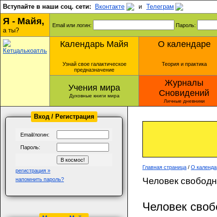
Вступайте в наши соц. сети:
Вконтакте
и
Телеграм
Я - Майя,
Email или логин:
Пароль:
а ты?
Календарь Майя
О календаре
Узнай свое галактическое
Теория и практика
предназначение
Журналы
Учения мира
Сновидений
Духовные книги мира
Личные дневники
Вход / Регистрация
Email/логин:
Пароль:
Главная страница
/
О календа
регистрация »
Человек свободн
напомнить пароль?
Человек своб