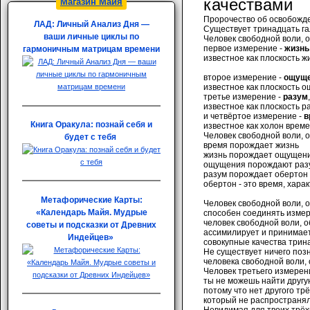
качествами
Магазин Майя
Пророчество об освобожд
ЛАД: Личный Анализ Дня —
Существует тринадцать га
ваши личные циклы по
Человек свободной воли, 
первое измерение -
жизнь
гармоничным матрицам времени
известное как плоскость ж
второе измерение -
ощущ
известное как плоскость 
третье измерение -
разум
,
известное как плоскость р
и четвёртое измерение -
в
Книга Оракула: познай себя и
известное как холон време
Человек свободной воли, 
будет с тебя
время порождает жизнь
жизнь порождает ощущен
ощущения порождают раз
разум порождает обертон
обертон - это время, хара
Метафорические Карты:
Человек свободной воли, 
«Календарь Майя. Мудрые
способен соединять измер
человек свободной воли, 
советы и подсказки от Древних
ассимилирует и принимает
Индейцев»
совокупные качества трин
Не существует ничего позн
человека свободной воли,
Человек третьего измерен
ты не можешь найти другую
потому что нет другого тр
который не распространял