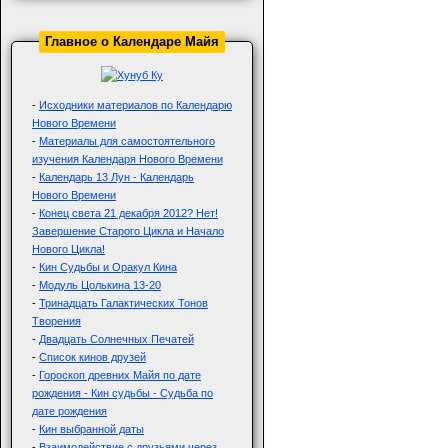
Главное о Календаре Майя
-
Исходники материалов по Календарю
Нового Времени
-
Материалы для самостоятельного
изучения Календаря Нового Времени
-
Календарь 13 Лун - Календарь
Нового Времени
-
Конец света 21 декабря 2012? Нет!
Завершение Старого Цикла и Начало
Нового Цикла!
-
Кин Судьбы и Оракул Кина
-
Модуль Цолькина 13-20
-
Тринадцать Галактических Тонов
Творения
-
Двадцать Солнечных Печатей
-
Список кинов друзей
-
Гороскоп древних Майя по дате
рождения - Кин судьбы - Судьба по
дате рождения
-
Кин выбранной даты
-
Взаимодействие с друзьями через