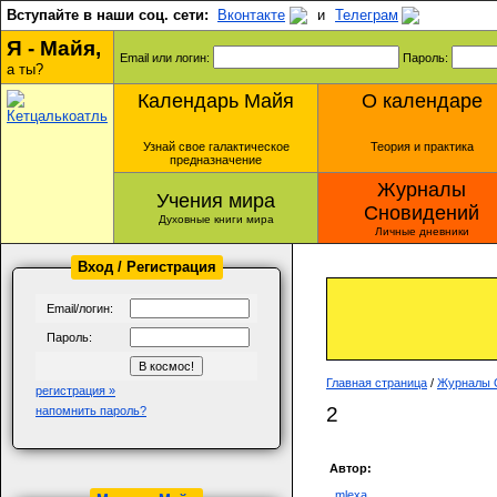
Вступайте в наши соц. сети:
Вконтакте
и
Телеграм
Я - Майя,
Email или логин:
Пароль:
а ты?
Календарь Майя
О календаре
Узнай свое галактическое
Теория и практика
предназначение
Журналы
Учения мира
Сновидений
Духовные книги мира
Личные дневники
Вход / Регистрация
Email/логин:
Пароль:
Главная страница
/
Журналы 
регистрация »
2
напомнить пароль?
Автор:
mlexa