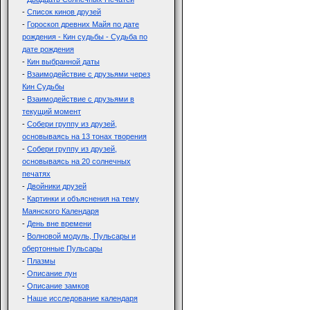
-
Список кинов друзей
-
Гороскоп древних Майя по дате
рождения - Кин судьбы - Судьба по
дате рождения
-
Кин выбранной даты
-
Взаимодействие с друзьями через
Кин Судьбы
-
Взаимодействие с друзьями в
текущий момент
-
Собери группу из друзей,
основываясь на 13 тонах творения
-
Собери группу из друзей,
основываясь на 20 солнечных
печатях
-
Двойники друзей
-
Картинки и объяснения на тему
Маянского Календаря
-
День вне времени
-
Волновой модуль, Пульсары и
обертонные Пульсары
-
Плазмы
-
Описание лун
-
Описание замков
-
Наше исследование календаря