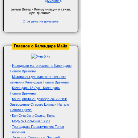
Белый Ветер - Коммуникации и связи.
Дух. Дыхание.
Этот день на цолькине
Главное о Календаре Майя
-
Исходники материалов по Календарю
Нового Времени
-
Материалы для самостоятельного
изучения Календаря Нового Времени
-
Календарь 13 Лун - Календарь
Нового Времени
-
Конец света 21 декабря 2012? Нет!
Завершение Старого Цикла и Начало
Нового Цикла!
-
Кин Судьбы и Оракул Кина
-
Модуль Цолькина 13-20
-
Тринадцать Галактических Тонов
Творения
-
Двадцать Солнечных Печатей