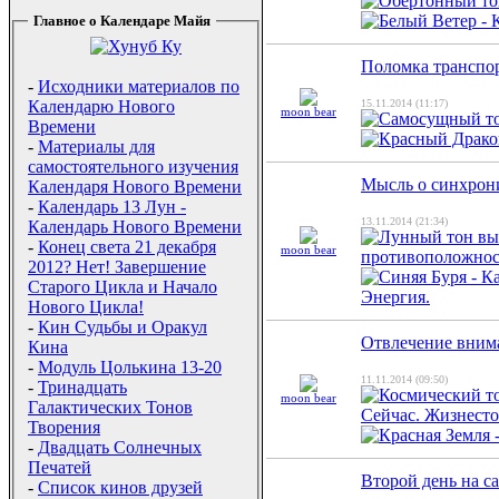
Главное о Календаре Майя
Поломка транспо
-
Исходники материалов по
15.11.2014 (11:17)
Календарю Нового
moon bear
Времени
-
Материалы для
самостоятельного изучения
Мысль о синхрон
Календаря Нового Времени
-
Календарь 13 Лун -
13.11.2014 (21:34)
Календарь Нового Времени
-
Конец света 21 декабря
moon bear
2012? Нет! Завершение
Старого Цикла и Начало
Нового Цикла!
-
Кин Судьбы и Оракул
Отвлечение вним
Кина
-
Модуль Цолькина 13-20
11.11.2014 (09:50)
-
Тринадцать
moon bear
Галактических Тонов
Творения
-
Двадцать Солнечных
Печатей
Второй день на с
-
Список кинов друзей