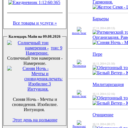
Барьеры
Все товары и услуги »
17.11.2014 (09:13)
moon bear
Календарь Майя на 09.08.2026
тон: 9
Пере
Солнечный тон намерения -
Намерение.
16.11.2014 (21:50)
Neomenia
печать:
3
Милитаризация
16.11.2014 (12:16)
moon bear
Синяя Ночь - Мечты и
сновидения. Изобилие.
Интуиция.
Очищение
Этот день на цолькине
16.11.2014 (00:27)
Perezvoni