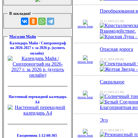
Преобразования в
В закладки!
23.11.2014 (11:59)
moon bear
Магазин Майя
Календарь Майя / Синхронограф
на 2026-2027 г. за 2026 р. (купить
Опасная дорога
онлайн)
22.11.2014 (09:04)
moon bear
Сакральное
20.11.2014 (21:46)
Настенный перекидной календарь
moon bear
А4
Эго
18.11.2014 (08:17)
Ежедневник 1:12:60:365
moon bear