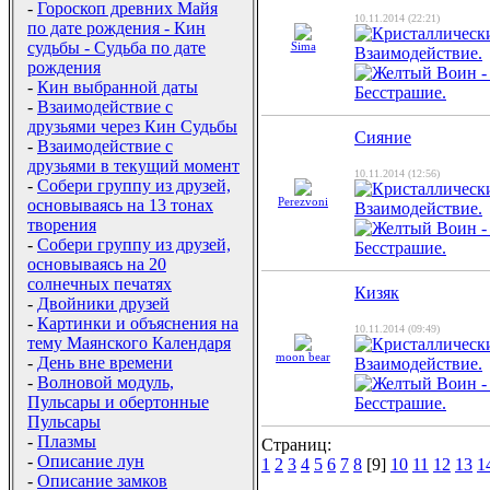
-
Гороскоп древних Майя
10.11.2014 (22:21)
по дате рождения - Кин
судьбы - Судьба по дате
Sima
рождения
-
Кин выбранной даты
-
Взаимодействие с
друзьями через Кин Судьбы
Сияние
-
Взаимодействие с
друзьями в текущий момент
10.11.2014 (12:56)
-
Собери группу из друзей,
Perezvoni
основываясь на 13 тонах
творения
-
Собери группу из друзей,
основываясь на 20
солнечных печатях
Кизяк
-
Двойники друзей
-
Картинки и объяснения на
10.11.2014 (09:49)
тему Маянского Календаря
moon bear
-
День вне времени
-
Волновой модуль,
Пульсары и обертонные
Пульсары
-
Плазмы
Страниц:
-
Описание лун
1
2
3
4
5
6
7
8
[9]
10
11
12
13
1
-
Описание замков