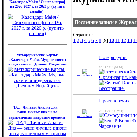
Календарь Майя / Синхронограф
на 2026-2027 г. за 2026 р. (купить
онлайн)
Последние записи в Журна
Страниц:
1
2
3
4
5
6
7
8
[9]
10
11
12
13
1
Метафорические Карты:
Потеря души
«Календарь Майя. Мудрые советы
и подсказки от Древних Индейцев»
30.11.2014 (09:56)
moon bear
Противоречия
ЛАД: Личный Анализ Дня —
28.11.2014 (12:54)
ваши личные циклы по
moon bear
гармоничным матрицам времени