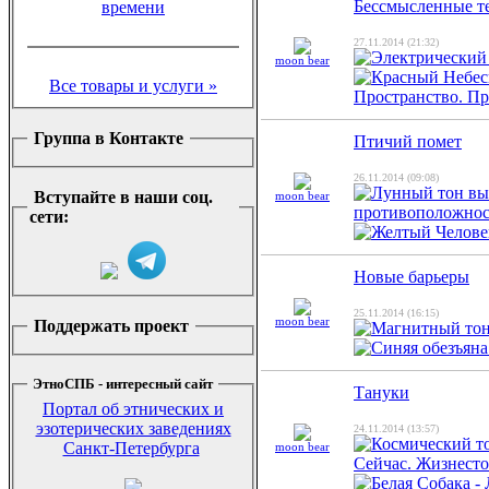
Бессмысленные т
27.11.2014 (21:32)
moon bear
Все товары и услуги »
Группа в Контакте
Птичий помет
26.11.2014 (09:08)
Вступайте в наши соц.
moon bear
сети:
Новые барьеры
25.11.2014 (16:15)
moon bear
Поддержать проект
ЭтноСПБ - интересный сайт
Тануки
Портал об этнических и
эзотерических заведениях
24.11.2014 (13:57)
Санкт-Петербурга
moon bear