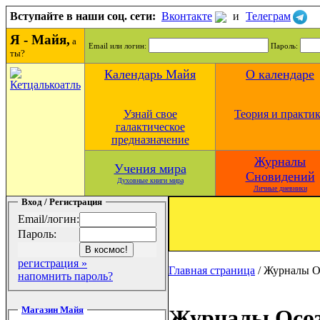
Вступайте в наши соц. сети:
Вконтакте
и
Телеграм
Я - Майя,
а
Email или логин:
Пароль:
ты?
Календарь Майя
О календаре
Узнай свое
Теория и практи
галактическое
предназначение
Журналы
Учения мира
Сновидений
Духовные книги мира
Личные дневники
Вход / Регистрация
Email/логин:
Пароль:
регистрация »
Главная страница
/
Журналы О
напомнить пароль?
Магазин Майя
Журналы Осоз